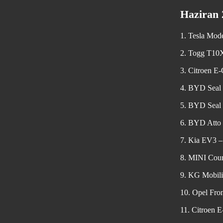
Haziran 
Tesla Mode
Togg T10X
Citroen E-
BYD Seal 
BYD Seal
BYD Atto 
Kia EV3 –
MINI Coun
KG Mobili
Opel Fron
Citroen 