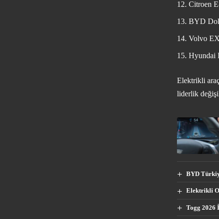
Citroen 
BYD Dolp
Volvo EX
Hyundai I
Elektrikli ar
liderlik değiş
BYD Türkiye
Elektrikli 
Togg 2026 İ