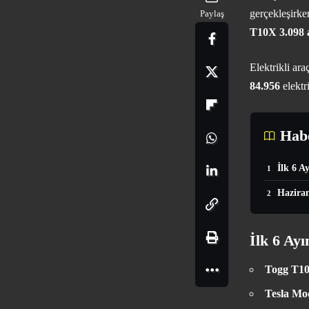
gerçekleşirk
Paylaş
T10X
3.098 
Elektrikli ar
84.956
elektri
Habe
İlk 6 A
Hazira
İlk 6 Ay
Togg T1
Tesla Mo