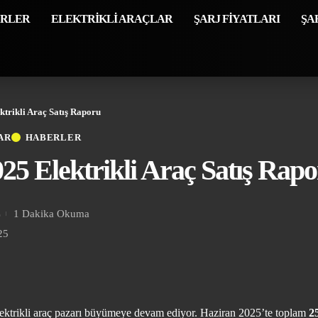
ERLER
ELEKTRİKLİ ARAÇLAR
ŞARJ FİYATLARI
ŞA
ktrikli Araç Satış Raporu
AR
HABERLER
25 Elektrikli Araç Satış Rap
1 Dakika Okuma
25
ektrikli araç pazarı büyümeye devam ediyor. Haziran 2025’te toplam
2