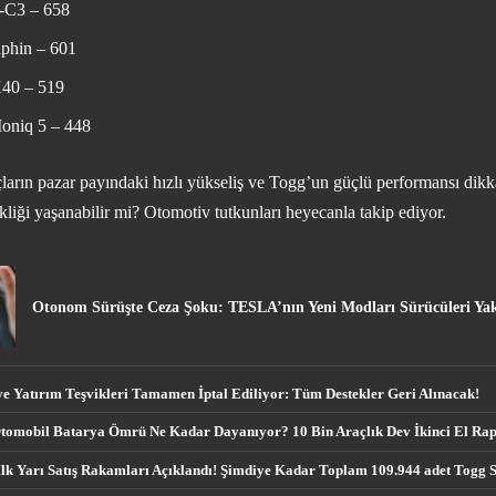
E-C3 – 658
hin – 601
40 – 519
oniq 5 – 448
açların pazar payındaki hızlı yükseliş ve Togg’un güçlü performansı dikk
ikliği yaşanabilir mi? Otomotiv tutkunları heyecanla takip ediyor.
Otonom Sürüşte Ceza Şoku: TESLA’nın Yeni Modları Sürücüleri Yak
 Yatırım Teşvikleri Tamamen İptal Ediliyor: Tüm Destekler Geri Alınacak!
Otomobil Batarya Ömrü Ne Kadar Dayanıyor? 10 Bin Araçlık Dev İkinci El Rap
lk Yarı Satış Rakamları Açıklandı! Şimdiye Kadar Toplam 109.944 adet Togg Sa