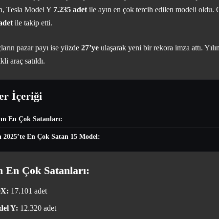
en, Tesla Model Y
7.235 adet
ile ayın en çok tercih edilen modeli oldu. 
adet
ile takip etti.
açların pazar payı ise yüzde
27’ye
ulaşarak yeni bir rekora imza attı. Yılı
kli araç satıldı.
r İçeriği
yın En Çok Satanları:
n 2025’te En Çok Satan 15 Model:
ın En Çok Satanları:
0X:
17.101 adet
del Y:
12.320 adet