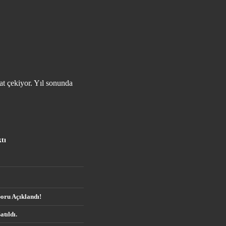
at çekiyor. Yıl sonunda
tı
oru Açıklandı!
tıldı.