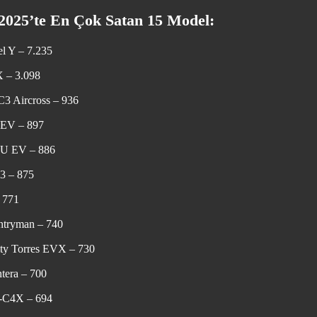
2025’te En Çok Satan 15 Model:
l Y – 7.235
 – 3.098
C3 Aircross – 936
EV – 897
 U EV – 886
3 – 875
 771
tryman – 740
ty Torres EVX – 730
tera – 700
E-C4X – 694