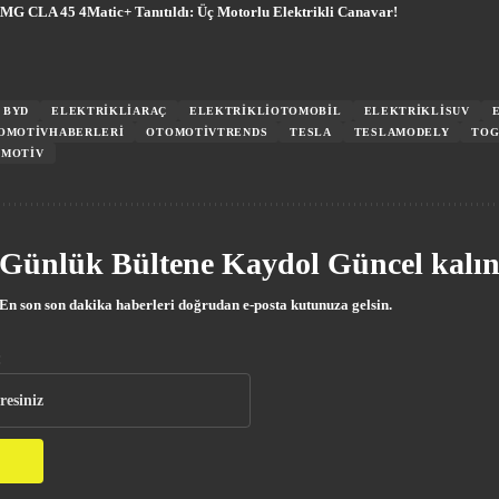
MG CLA 45 4Matic+ Tanıtıldı: Üç Motorlu Elektrikli Canavar!
BYD
ELEKTRIKLIARAÇ
ELEKTRIKLIOTOMOBIL
ELEKTRIKLISUV
OMOTIVHABERLERI
OTOMOTIVTRENDS
TESLA
TESLAMODELY
TO
OMOTIV
Günlük Bültene Kaydol Güncel kalın
En son son dakika haberleri doğrudan e-posta kutunuza gelsin.
: