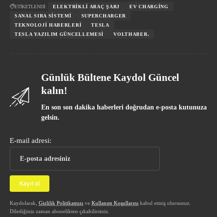
ETİKETLENDİ:
ELEKTRIKLI ARAÇ ŞARJ
EV CHARGING
SANAL SIRA SISTEMI
SUPERCHARGER
TEKNOLOJI HABERLERI
TESLA
TESLA YAZILIM GÜNCELLEMESI
VOLTHABER.
Günlük Bültene Kaydol Güncel
kalın!
En son son dakika haberleri doğrudan e-posta kutunuza
gelsin.
E-mail adresi:
Kaydolarak,
Gizlilik Politikamızı
ve
Kullanım Koşullarını
kabul etmiş olursunuz.
Dilediğiniz zaman abonelikten çıkabilirsiniz.