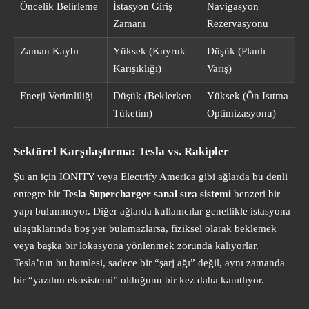
Öncelik Belirleme
İstasyon Giriş
Navigasyon
Zamanı
Rezervasyonu
Zaman Kaybı
Yüksek (Kuyruk
Düşük (Planlı
Karışıklığı)
Varış)
Enerji Verimliliği
Düşük (Beklerken
Yüksek (Ön Isıtma
Tüketim)
Optimizasyonu)
Sektörel Karşılaştırma: Tesla vs. Rakipler
Şu an için IONITY veya Electrify America gibi ağlarda bu denli
entegre bir
Tesla Supercharger sanal sıra sistemi
benzeri bir
yapı bulunmuyor. Diğer ağlarda kullanıcılar genellikle istasyona
ulaştıklarında boş yer bulamazlarsa, fiziksel olarak beklemek
veya başka bir lokasyona yönlenmek zorunda kalıyorlar.
Tesla’nın bu hamlesi, sadece bir “şarj ağı” değil, aynı zamanda
bir “yazılım ekosistemi” olduğunu bir kez daha kanıtlıyor.