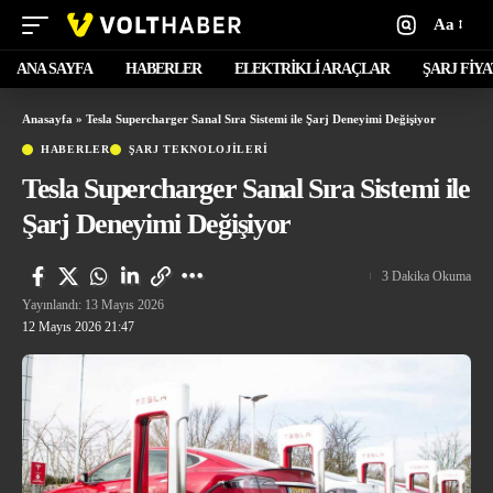
Aa
ANA SAYFA
HABERLER
ELEKTRİKLİ ARAÇLAR
ŞARJ FİY
Anasayfa
»
Tesla Supercharger Sanal Sıra Sistemi ile Şarj Deneyimi Değişiyor
HABERLER
ŞARJ TEKNOLOJİLERİ
Tesla Supercharger Sanal Sıra Sistemi ile
Şarj Deneyimi Değişiyor
3 Dakika Okuma
Yayınlandı: 13 Mayıs 2026
12 Mayıs 2026 21:47