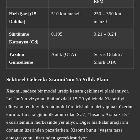
RPM
Hızlı Şarj (15
510 km menzil
250 – 350 km
Dakika)
menzil
Sürtünme
0.195
0.21 – 0.24
Katsayısı (Cd)
Yazılım
Anlık (OTA)
Servis Odaklı /
Güncelleme
Sınırlı OTA
Sektörel Gelecek: Xiaomi’nin 15 Yıllık Planı
Xiaomi, sadece bir model üretip kenara çekilmeyi planlamıyor.
Lei Jun’un vizyonu, önümüzdeki 15-20 yıl içinde Xiaomi’yi
dünyanın en büyük 5 otomobil üreticisinden biri yapmak üzerine
kurulu. Bu stratejinin ilk adımı olan SU7, “İnsan x Araba x Ev”
ekosisteminin merkezinde yer alıyor. Diğer markalar araçlarını
donanım üzerinden pazarlarken, Xiaomi bunu “yaşam tarzı
entegrasyonu” üzerinden gerçekleştiriyor.