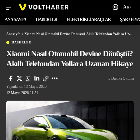
Aa
ANA SAYFA
HABERLER
ELEKTRİKLİ ARAÇLAR
ŞARJ FİY
Anasayfa
»
Xiaomi Nasıl Otomobil Devine Dönüştü? Akıllı Telefondan Yollara Uzanan Hikaye
HABERLER
Xiaomi Nasıl Otomobil Devine Dönüştü?
Akıllı Telefondan Yollara Uzanan Hikaye
3 Dakika Okuma
Yayınlandı: 13 Mayıs 2026
12 Mayıs 2026 21:51