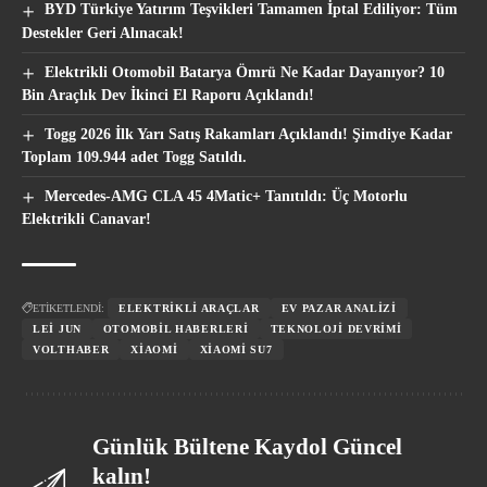
BYD Türkiye Yatırım Teşvikleri Tamamen İptal Ediliyor: Tüm
Destekler Geri Alınacak!
Elektrikli Otomobil Batarya Ömrü Ne Kadar Dayanıyor? 10
Bin Araçlık Dev İkinci El Raporu Açıklandı!
Togg 2026 İlk Yarı Satış Rakamları Açıklandı! Şimdiye Kadar
Toplam 109.944 adet Togg Satıldı.
Mercedes-AMG CLA 45 4Matic+ Tanıtıldı: Üç Motorlu
Elektrikli Canavar!
ETİKETLENDİ:
ELEKTRIKLI ARAÇLAR
EV PAZAR ANALIZI
LEI JUN
OTOMOBIL HABERLERI
TEKNOLOJI DEVRIMI
VOLTHABER
XIAOMI
XIAOMI SU7
Günlük Bültene Kaydol Güncel
kalın!