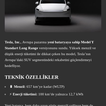
Tesla, Inc.
, Avrupa pazarına
yeni bataryaya sahip Model Y
Standart Long Range
versiyonunu sundu. Yüksek menzil ve
düşük enerji tüketimi ile dikkat çeken bu model, Tesla’nın
Avrupa’daki SUV segmentindeki rekabetini güçlendirmeyi
hedefliyor.
TEKNİK ÖZELLİKLER
🔋
Menzil:
657 km’ye kadar (WLTP)
⚡
Enerji tüketimi:
100 km’de yalnızca 12,7 kWh
Yeni batarya, hem daha uzun sürüş menzili sağlıyor hem de