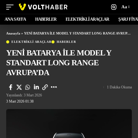
Aa
ANA SAYFA
HABERLER
ELEKTRİKLİ ARAÇLAR
ŞARJ FİY
Anasayfa
»
YENİ BATARYA İLE MODEL Y STANDART LONG RANGE AVRUPA’DA
ELEKTRİKLİ ARAÇLAR
HABERLER
YENİ BATARYA İLE MODEL Y
STANDART LONG RANGE
AVRUPA’DA
1 Dakika Okuma
Yayınlandı: 3 Mart 2026
3 Mart 2026 01:38