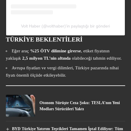
Volt Haber (@volthaber)'in paylaştığı bir gönderi
TÜRKİYE BEKLENTİLERİ
Eğer araç
%25 ÖTV dilimine girerse
, etiket fiyatının
yaklaşık
2,5 milyon TL’nin altında
olabileceği tahmin ediliyor.
Avrupa fiyatları ve vergi dilimleri, Türkiye pazarında nihai
fiyatı önemli ölçüde etkileyebilir.
Otonom Sürüşte Ceza Şoku: TESLA’nın Yeni
Modları Sürücüleri Yaktı
BYD Türkiye Yatırım Teşvikleri Tamamen İptal Ediliyor: Tüm