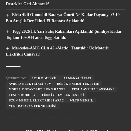
Destekler Geri Alınacak!
Elektrikli Otomobil Batarya Ömrü Ne Kadar Dayanıyor? 10
Bin Araçlık Dev İkinci El Raporu Açıklandı!
Togg 2026 İlk Yarı Satış Rakamları Açıklandı! Şimdiye Kadar
Toplam 109.944 adet Togg Satıldı.
Mercedes-AMG CLA 45 4Matic+ Tanıtıldı: Üç Motorlu
Elektrikli Canavar!
ETİKETLENDİ:
657 KM MENZIL
ALMANYA FIYATI
AVRUPA ELEKTRIKLI SUV
DÜŞÜK ENERJI TÜKETIMI
MODEL Y STANDART LONG RANGE
TESLA AVRUPA LANSMANI
TESLA MODEL Y
TÜRKIYE EV BEKLENTISI
UZUN MENZIL ELEKTRIKLI ARAÇ
WLTP MENZIL
YENI BATARYA TEKNOLOJISI