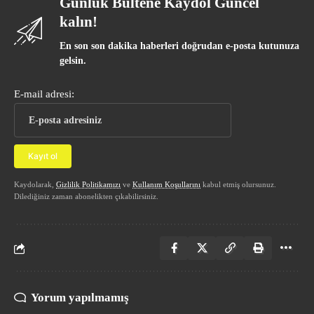
Günlük Bültene Kaydol Güncel
kalın!
En son son dakika haberleri doğrudan e-posta kutunuza
gelsin.
E-mail adresi:
Kaydolarak,
Gizlilik Politikamızı
ve
Kullanım Koşullarını
kabul etmiş olursunuz.
Dilediğiniz zaman abonelikten çıkabilirsiniz.
Yorum yapılmamış