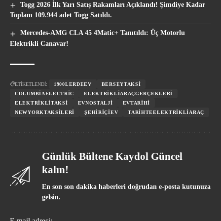
Togg 2026 İlk Yarı Satış Rakamları Açıklandı! Şimdiye Kadar
Toplam 109.944 adet Togg Satıldı.
Mercedes-AMG CLA 45 4Matic+ Tanıtıldı: Üç Motorlu
Elektrikli Canavar!
ETİKETLENDİ:
1900LERDEEV
BERSEYTAKSI
COLUMBIAELECTRIC
ELEKTRIKLIARAÇGERÇEKLERI
ELEKTRIKLITAKSI
EVNOSTALJI
EVTARIHI
NEWYORKTAKSILERI
ŞEHIRİÇIEV
TARIHTEELEKTRIKLIARAÇ
Günlük Bültene Kaydol Güncel
kalın!
En son son dakika haberleri doğrudan e-posta kutunuza
gelsin.
E-mail adresi: